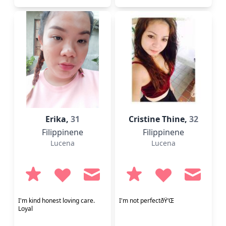
Erika,
31
Cristine Thine,
32
Filippinene
Filippinene
Lucena
Lucena
I'm kind honest loving care.
I'm not perfectðŸ‘Œ
Loyal