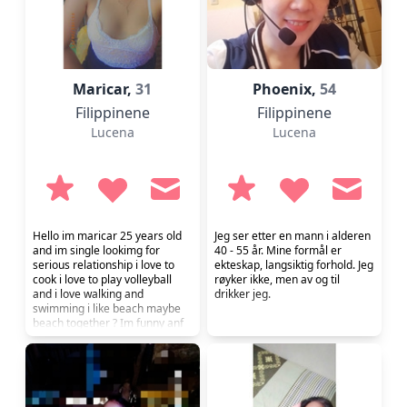
Maricar,
31
Phoenix,
54
Filippinene
Filippinene
Lucena
Lucena
Hello im maricar 25 years old
Jeg ser etter en mann i alderen
and im single lookimg for
40 - 55 år. Mine formål er
serious relationship i love to
ekteskap, langsiktig forhold. Jeg
cook i love to play volleyball
røyker ikke, men av og til
and i love walking and
drikker jeg.
swimming i like beach maybe
beach together ? Im funny anf
kind sweet and also honest im
here to find friends amybe
serious raltionship that leads fir
marriage