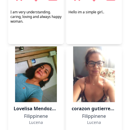
I am very understanding.
Hello im a simple girl..
caring, loving and always happy
woman.
Lovelisa Mendoza Gra,
51
corazon gutierrez,
63
Filippinene
Filippinene
Lucena
Lucena