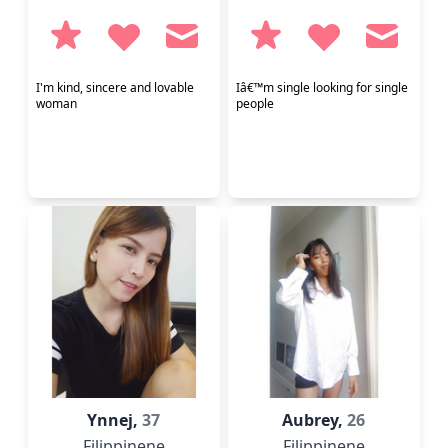
I'm kind, sincere and lovable
Iâ€™m single looking for single
woman
people
Ynnej,
37
Aubrey,
26
Filippinene
Filippinene