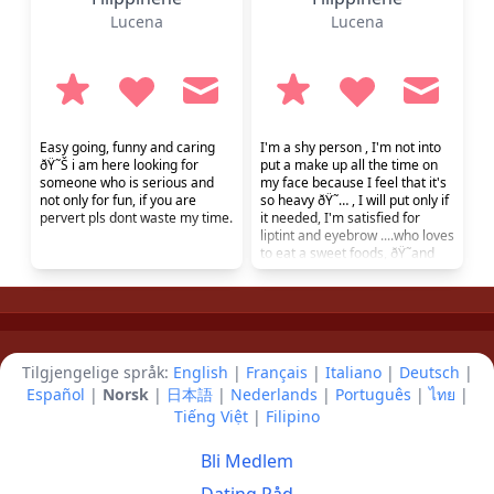
Lucena
Lucena
Easy going, funny and caring
I'm a shy person , I'm not into
ðŸ˜Š i am here looking for
put a make up all the time on
someone who is serious and
my face because I feel that it's
not only for fun, if you are
so heavy ðŸ˜… , I will put only if
pervert pls dont waste my time.
it needed, I'm satisfied for
liptint and eyebrow ....who loves
to eat a sweet foods, ðŸ˜and
love to watch a historical
Korean drama ...and of course
I'm a Loving person , caring ,
sweet and clingy â˜ºï¸â˜ºï¸
Looking for serious relationship
goes into marriage , I w...
Tilgjengelige språk:
English
|
Français
|
Italiano
|
Deutsch
|
Español
|
Norsk
|
日本語
|
Nederlands
|
Português
|
ไทย
|
Tiếng Việt
|
Filipino
Bli Medlem