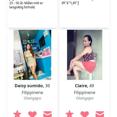
25 - 50 år. Målet mitt er
ðŸ˜â˜ºï¸ðŸ˜ƒ
langsiktig forhold.
Daisy sumido,
30
Claire,
49
Filippinene
Filippinene
Olongapo
Olongapo