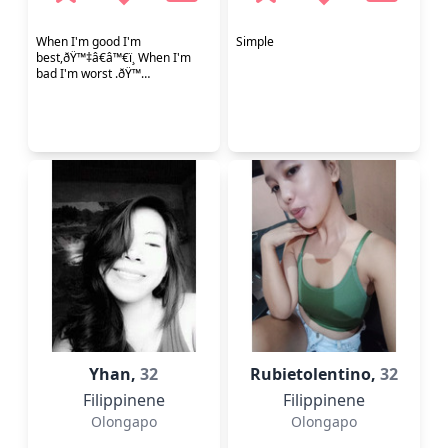
When I'm good I'm
Simple
best,ðŸ™‡â€â™€ï¸ When I'm
bad I'm worst .ðŸ™…
Yhan,
32
Rubietolentino,
32
Filippinene
Filippinene
Olongapo
Olongapo