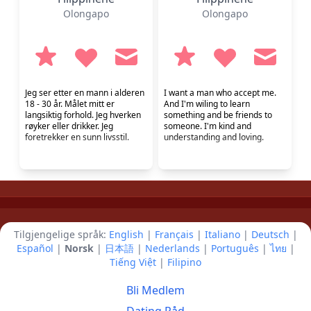
Olongapo
Olongapo
Jeg ser etter en mann i alderen
I want a man who accept me.
18 - 30 år. Målet mitt er
And I'm wiling to learn
langsiktig forhold. Jeg hverken
something and be friends to
røyker eller drikker. Jeg
someone. I'm kind and
foretrekker en sunn livsstil.
understanding and loving.
Tilgjengelige språk:
English
|
Français
|
Italiano
|
Deutsch
|
Español
|
Norsk
|
日本語
|
Nederlands
|
Português
|
ไทย
|
Tiếng Việt
|
Filipino
Bli Medlem