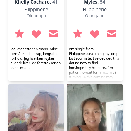
Khelly Cocharo,
41
Myles,
54
Filippinene
Filippinene
Olongapo
Olongapo
Jeg leter etter en mann. Mine
I'm single from
formål er ekteskap, langsiktig
Philippines.searching my long
forhold. Jeg hverken røyker
lost soulmate. I've decided this
eller drikker. Jeg foretrekker en
dating now to find
sunn livsstil.
him.hopefully his here.. I'm
patient to wait for him. I'm 53
turning 54 this coming may.