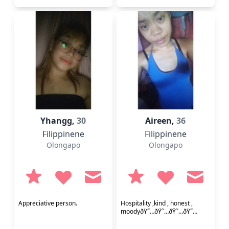
Yhangg,
30
Aireen,
36
Filippinene
Filippinene
Olongapo
Olongapo
Appreciative person.
Hospitality ,kind , honest ,
moodyðŸ˜…ðŸ˜…ðŸ˜…ðŸ˜…