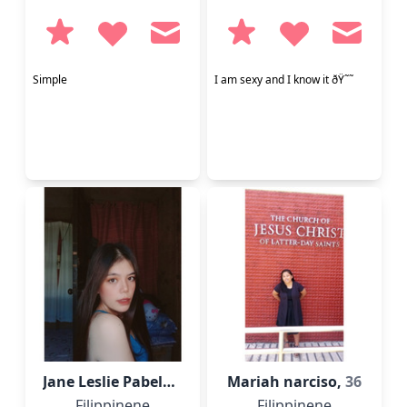
Simple
I am sexy and I know it ðŸ˜˜
Jane Leslie Pabeloni,
28
Mariah narciso,
36
Filippinene
Filippinene