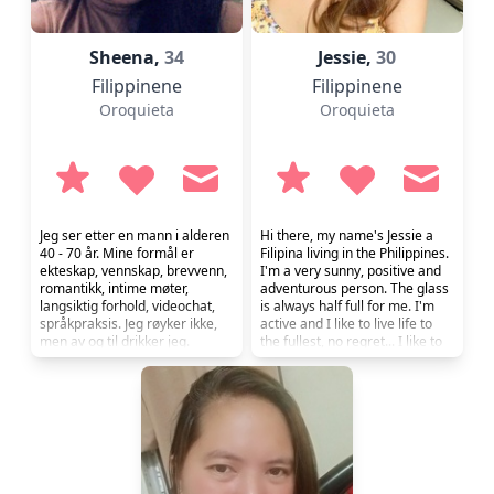
Sheena,
34
Jessie,
30
Filippinene
Filippinene
Oroquieta
Oroquieta
Jeg ser etter en mann i alderen
Hi there, my name's Jessie a
40 - 70 år. Mine formål er
Filipina living in the Philippines.
ekteskap, vennskap, brevvenn,
I'm a very sunny, positive and
romantikk, intime møter,
adventurous person. The glass
langsiktig forhold, videochat,
is always half full for me. I'm
språkpraksis. Jeg røyker ikke,
active and I like to live life to
men av og til drikker jeg.
the fullest, no regret... I like to
laugh and make people laugh,
very open minded, and well
mannered. I appreciate all the
small things in life and enjoy it
with all its challenges. I'm
ambitious but not gre...