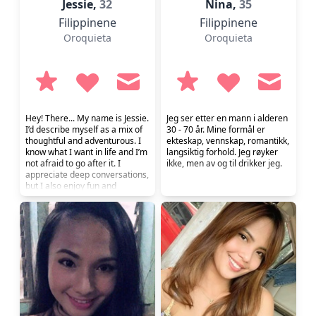
Jessie,
32
Nina,
35
Filippinene
Filippinene
Oroquieta
Oroquieta
Hey! There... My name is Jessie.
Jeg ser etter en mann i alderen
I’d describe myself as a mix of
30 - 70 år. Mine formål er
thoughtful and adventurous. I
ekteskap, vennskap, romantikk,
know what I want in life and I’m
langsiktig forhold. Jeg røyker
not afraid to go after it. I
ikke, men av og til drikker jeg.
appreciate deep conversations,
but I also enjoy fun and
laughter. If you’re someone
who values honesty and good
energy, we might get along
well. A genuine and caring
person looking for a serious
relationship. I believe in loyalty,
communicati...