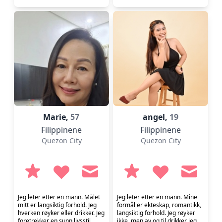
Marie,
57
angel,
19
Filippinene
Filippinene
Quezon City
Quezon City
Jeg leter etter en mann. Målet
Jeg leter etter en mann. Mine
mitt er langsiktig forhold. Jeg
formål er ekteskap, romantikk,
hverken røyker eller drikker. Jeg
langsiktig forhold. Jeg røyker
foretrekker en sunn livsstil.
ikke, men av og til drikker jeg.