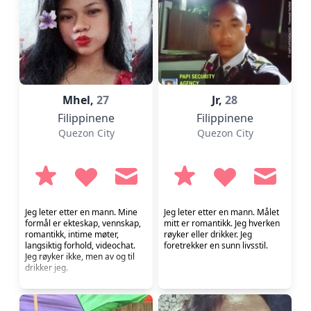
man who is confident, kind-
hearted, and rea...
Mhel,
27
Jr,
28
Filippinene
Filippinene
Quezon City
Quezon City
Jeg leter etter en mann. Mine
Jeg leter etter en mann. Målet
formål er ekteskap, vennskap,
mitt er romantikk. Jeg hverken
romantikk, intime møter,
røyker eller drikker. Jeg
langsiktig forhold, videochat.
foretrekker en sunn livsstil.
Jeg røyker ikke, men av og til
drikker jeg.