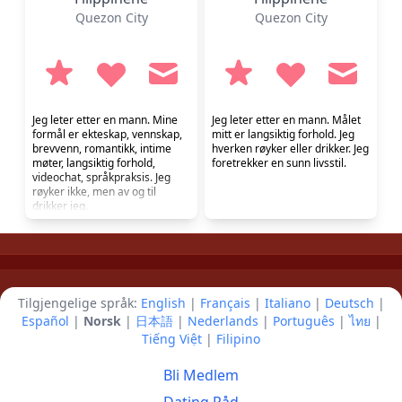
Quezon City
Quezon City
Jeg leter etter en mann. Mine
Jeg leter etter en mann. Målet
formål er ekteskap, vennskap,
mitt er langsiktig forhold. Jeg
brevvenn, romantikk, intime
hverken røyker eller drikker. Jeg
møter, langsiktig forhold,
foretrekker en sunn livsstil.
videochat, språkpraksis. Jeg
røyker ikke, men av og til
drikker jeg.
Tilgjengelige språk:
English
|
Français
|
Italiano
|
Deutsch
|
Español
|
Norsk
|
日本語
|
Nederlands
|
Português
|
ไทย
|
Tiếng Việt
|
Filipino
Bli Medlem