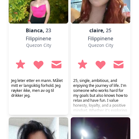
Bianca,
23
claire,
25
Filippinene
Filippinene
Quezon City
Quezon City
Jeg leter etter en mann. Målet
25, single, ambitious, and
mitt er langsiktig forhold. Jeg
enjoying the journey of life. I'm
røyker ikke, men av og til
someone who works hard for
drikker jeg.
my goals but also knows how to
relax and have fun. I value
honesty, loyalty, and a positive
mindset. Whether it's exploring
new places, trying something
different, or simply enjoying a
meaningful conversation, I'm
always up for making great
memories. I'm looking for a