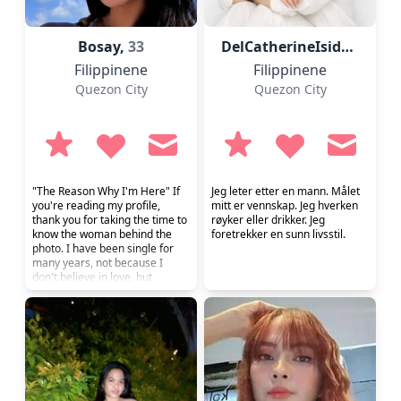
Bosay,
33
DelCatherineIsidro,
63
Filippinene
Filippinene
Quezon City
Quezon City
"The Reason Why I'm Here" If
Jeg leter etter en mann. Målet
you're reading my profile,
mitt er vennskap. Jeg hverken
thank you for taking the time to
røyker eller drikker. Jeg
know the woman behind the
foretrekker en sunn livsstil.
photo. I have been single for
many years, not because I
don't believe in love, but
because I refused to settle for
the wrong person. My heart
has been broken before, and
those experiences changed the
way I see relationships. They
taught me that love without
honesty, respect, and loyal...