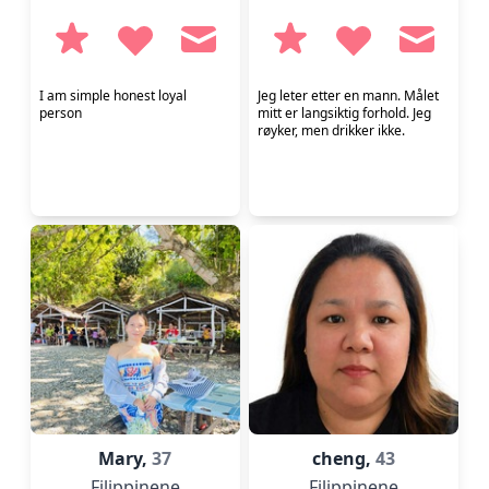
I am simple honest loyal
Jeg leter etter en mann. Målet
person
mitt er langsiktig forhold. Jeg
røyker, men drikker ikke.
Mary,
37
cheng,
43
Filippinene
Filippinene